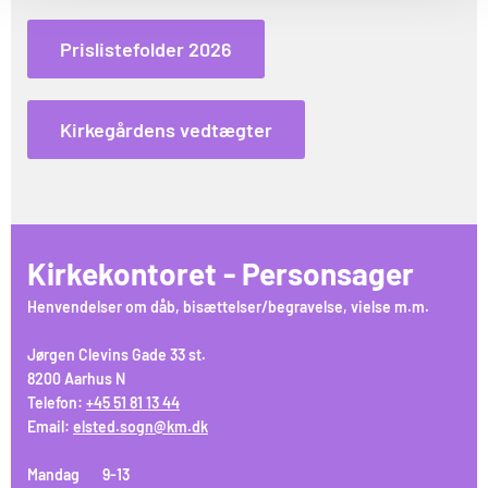
Prislistefolder 2026
Kirkegårdens vedtægter
Kirkekontoret - Personsager
Henvendelser om dåb, bisættelser/begravelse, vielse m.m.
Jørgen Clevins Gade 33 st.
8200 Aarhus N
Telefon:
+45 51 81 13 44
Email:
elsted.sogn@km.dk
Mandag 9-13