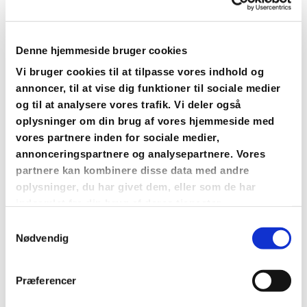
benyttes af gravstedsbrugere, skal efter
endt brug straks sættes på plads.
Kirkegårdens dige eller hegn og
Denne hjemmeside bruger cookies
gravstedernes indhegning må ikke
Vi bruger cookies til at tilpasse vores indhold og
annoncer, til at vise dig funktioner til sociale medier
gennembrydes.
og til at analysere vores trafik. Vi deler også
Kirkegårdens låger skal holdes lukket.
oplysninger om din brug af vores hjemmeside med
Færdsel udenfor kirkegårdens gange
vores partnere inden for sociale medier,
ikke tilladt undtaget urnegravsteder.
annonceringspartnere og analysepartnere. Vores
Hunde skal være i snor.
partnere kan kombinere disse data med andre
Cykling på kirkegården ikke tilladt.
oplysninger, du har givet dem, eller som de har
indsamlet fra din brug af deres tjenester.
Kørsel med motorkøretøj forbudt særlig
tilladelse til rustvogn og handicapbiler.
Samtykkevalg
Nødvendig
Nummerpæle på gravsteder må ikke
fjernes eller flyttes.
Ukrudtsbekæmpelse med kemiske
Præferencer
midler ikke tilladt.