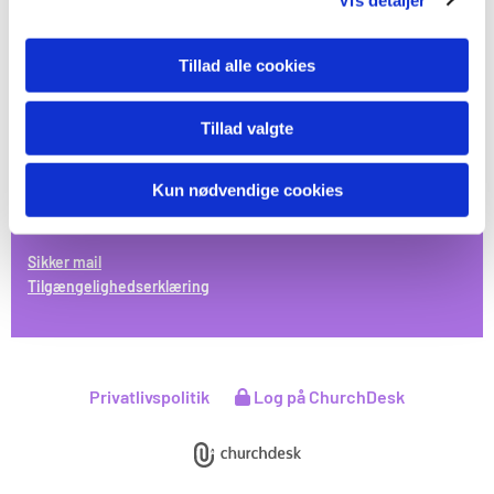
8200 Aarhus N
Telefon:
+45 51 81 13 44
Email:
elsted.sogn@km.dk
Tillad alle cookies
Mandag 9-13
Tillad valgte
Tirsdag 9-13
Onsdag 9-13
Torsdag 9-13
Kun nødvendige cookies
Fredag 9-13
Sikker mail
Tilgængelighedserklæring
Privatlivspolitik
Log på ChurchDesk