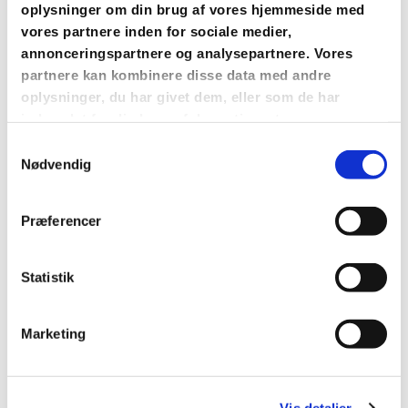
oplysninger om din brug af vores hjemmeside med
vores partnere inden for sociale medier,
annonceringspartnere og analysepartnere. Vores
partnere kan kombinere disse data med andre
oplysninger, du har givet dem, eller som de har
indsamlet fra din brug af deres tjenester.
Samtykkevalg
Nødvendig
Præferencer
Statistik
Kirkekontoret - Personsager
Marketing
Henvendelser om dåb, bisættelser/begravelse, vielse m.m.
Jørgen Clevins Gade 33 st.
Vis detaljer